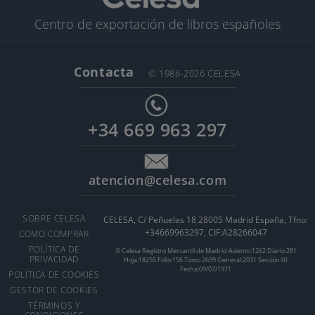
Centro de exportación de libros españoles
Contacta
© 1986-2026 CELESA
+34 669 963 297
atencion@celesa.com
SOBRE CELESA
CELESA, C/ Peñuelas 18 28005 Madrid España, Tfno:
+34669963297, CIF:A28266047
COMO COMPRAR
POLÍTICA DE
© Celesa Registro Mercantil de Madrid Asiento:1262 Diario:281
PRIVACIDAD
Hoja:18255 Folio:156 Tomo 2699 General:2031 Sección:III
Fecha:09/07/1971
POLÍTICA DE COOKIES
GESTOR DE COOKIES
TÉRMINOS Y